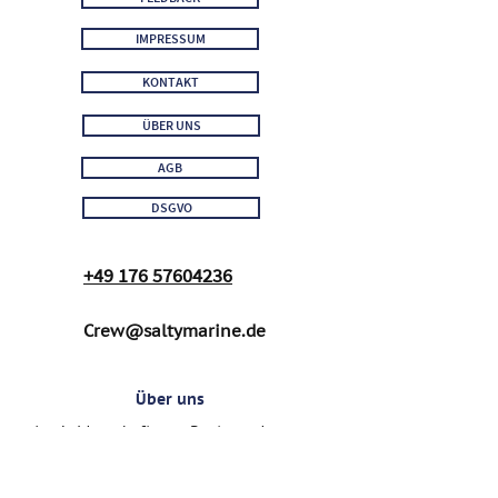
IMPRESSUM
KONTAKT
ÜBER UNS
AGB
DSGVO
+49 176 57604236
Crew@saltymarine.de
Über uns
Aus Leidenschaft zum Boots- und
Wassersport haben wir SALTY MARINE
gegründet. SALTY MARINE steht für
einzigartige Events, kompromisslos gute