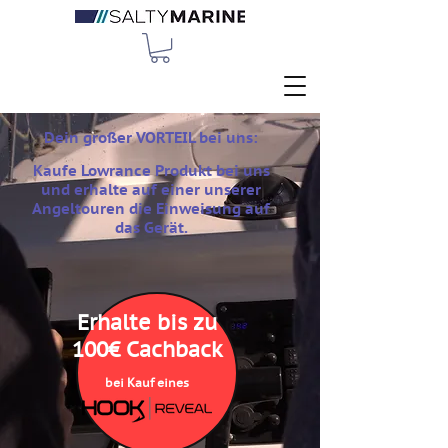
Dein großer VORTEIL bei uns:
Kaufe Lowrance Produkt bei uns
und erhalte auf einer unserer
Angeltouren die Einweisung auf
das Gerät.
Erhalte bis zu
100€ Cachback
bei Kauf eines