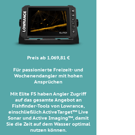
Preis ab 1.069,81 €
Für passionierte Freizeit- und
Wochenendangler mit hohen
Ansprüchen
Mit Elite FS haben Angler Zugriff
auf das gesamte Angebot an
Fishfinder-Tools von Lowrance,
einschließlich ActiveTarget™ Live
Sonar und Active Imaging™, damit
Sie die Zeit auf dem Wasser optimal
nutzen können.