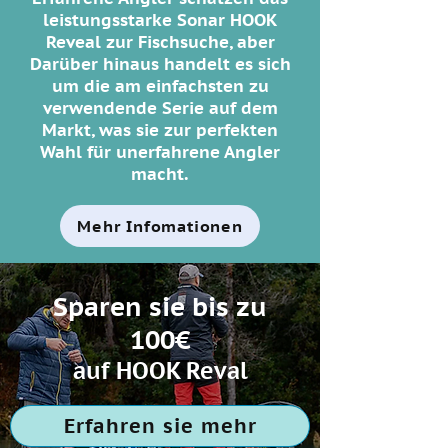
leistungsstarke Sonar HOOK
Reveal zur Fischsuche, aber
Darüber hinaus handelt es sich
um die am einfachsten zu
verwendende Serie auf dem
Markt, was sie zur perfekten
Wahl für unerfahrene Angler
macht.
Mehr Infomationen
Sparen sie bis zu
100€
auf HOOK Reval
Erfahren sie mehr