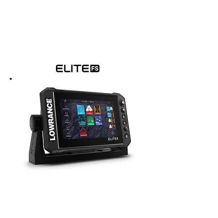
Das Spitzenmodell
Mehr Info
Elite FS
Das neue Elite Fishing System (FS)