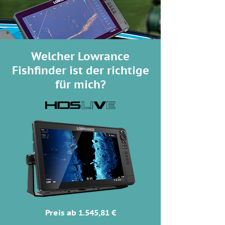
Welcher Lowrance
Fishfinder ist der richtige
für mich?
Preis ab 1.545,81 €