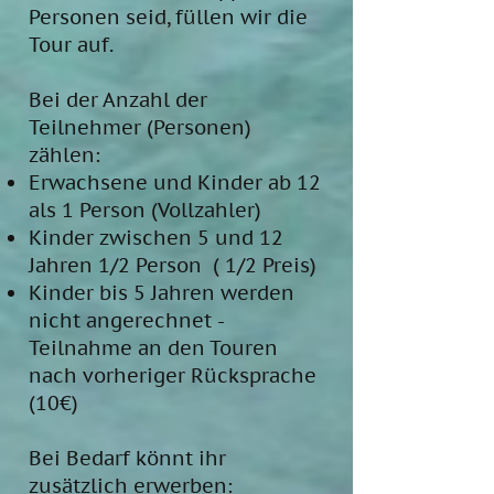
Personen seid, füllen wir die
Tour auf.
Bei der Anzahl der
Teilnehmer (Personen)
zählen:
Erwachsene und Kinder ab 12
als 1 Person (Vollzahler)
Kinder zwischen 5 und 12
Jahren 1/2 Person ( 1/2 Preis)
Kinder bis 5 Jahren werden
nicht angerechnet -
Teilnahme an den Touren
nach vorheriger Rücksprache
(10€)
Bei Bedarf könnt ihr
zusätzlich erwerben: