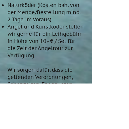
Naturköder (Kosten bah. von
der Menge/Bestellung mind.
2 Tage im Voraus)
Angel und Kunstköder stellen
wir gerne für ein Leihgebühr
in Höhe von 10,- € / Set für
die Zeit der Angeltour zur
Verfügung.
Wir sorgen dafür, dass die
geltenden Verordnungen,
Schonzeiten, Fangquoten
usw. eingehalten werden. Das
bedeutet auch, dass wir
gegebenenfalls die
Fangmenge reglementieren
müssen. Somit hat das letzte
Wort immer der Kapitän.